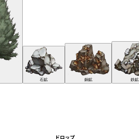
石鉱
銅鉱
鉄鉱
ドロップ