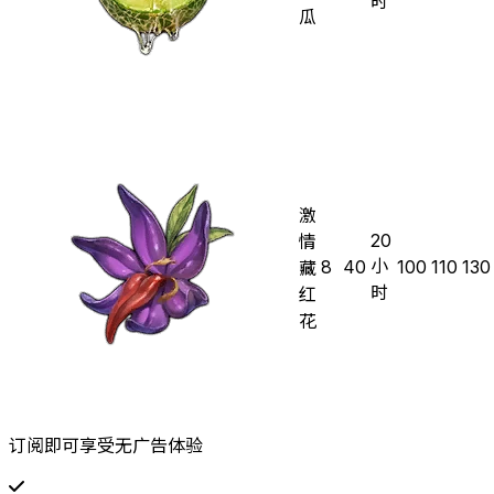
时
瓜
激
20
情
小
8
40
100
110
130
藏
时
红
花
订阅即可享受无广告体验