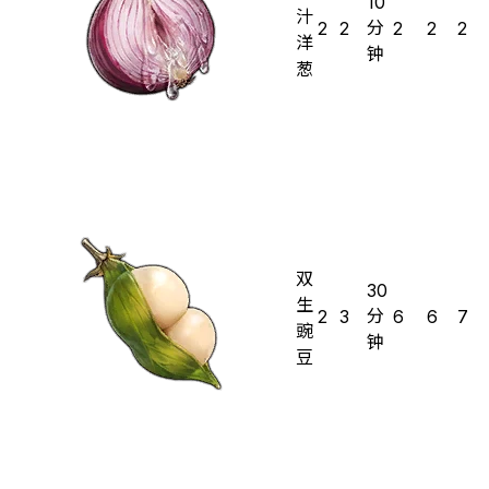
10
汁
分
2
2
2
2
2
洋
钟
葱
双
30
生
分
2
3
6
6
7
豌
钟
豆