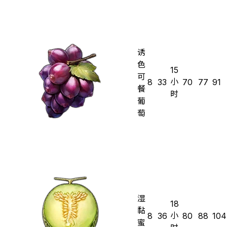
诱
色
15
可
小
8
33
70
77
91
餐
时
葡
萄
湿
18
黏
小
8
36
80
88
104
蜜