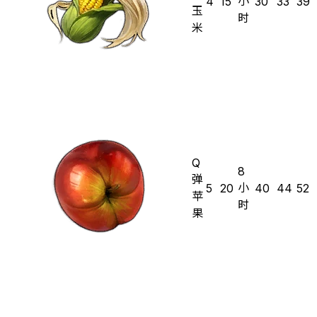
小
4
15
30
33
39
玉
时
米
Q
8
弹
小
5
20
40
44
52
苹
时
果