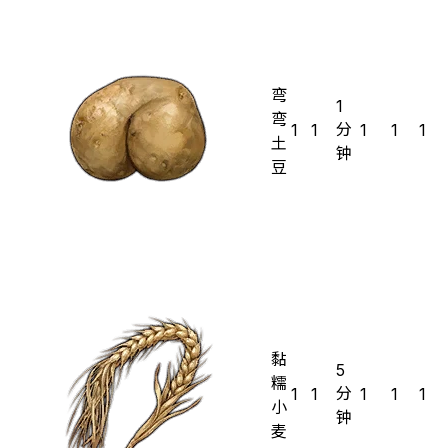
弯
1
弯
分
1
1
1
1
1
土
钟
豆
黏
5
糯
分
1
1
1
1
1
小
钟
麦