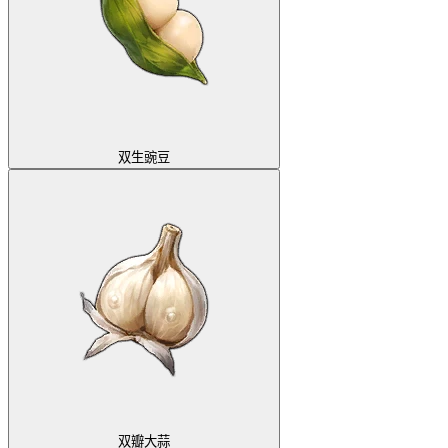
双生豌豆
双瓣大蒜