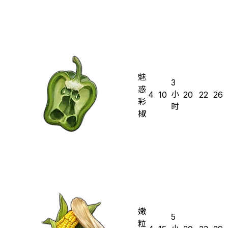
魅
3
惑
小
4
10
20
22
26
彩
时
椒
嫩
5
粒