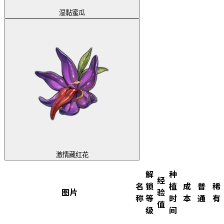
湿黏蜜瓜
激情藏红花
解
种
经
名
锁
植
成
普
稀
图片
验
称
等
时
本
通
有
值
级
间