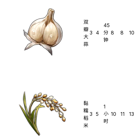
双
45
瓣
分
3
4
8
8
10
大
钟
蒜
黏
1
糯
小
3
5
10
11
13
稻
时
米