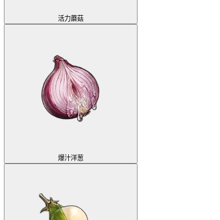
活力蘑菇
爆汁洋葱