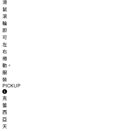
滑
鼠
滾
輪
即
可
左
右
捲
動。
服
裝
PICKUP
克
蕾
西
亞
天