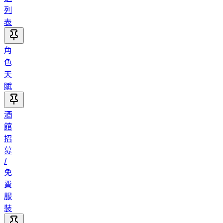
列
表
角
色
天
賦
酒
館
招
募
/
免
費
服
裝