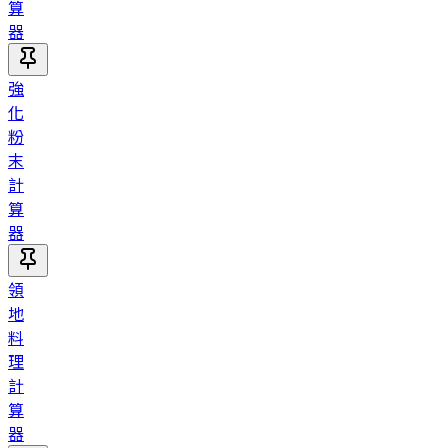
算
器
強
化
粉
末
計
算
器
領
地
料
理
計
算
器