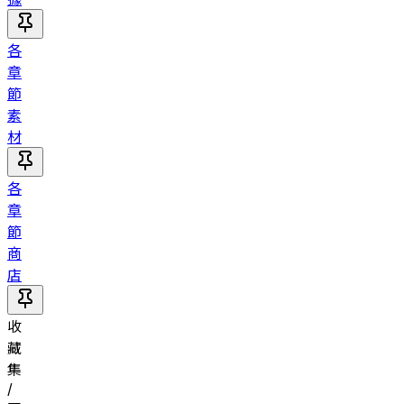
各
章
節
素
材
各
章
節
商
店
收
藏
集
/