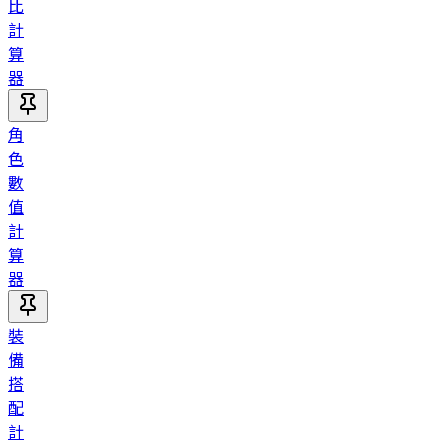
比
計
算
器
角
色
數
值
計
算
器
裝
備
搭
配
計