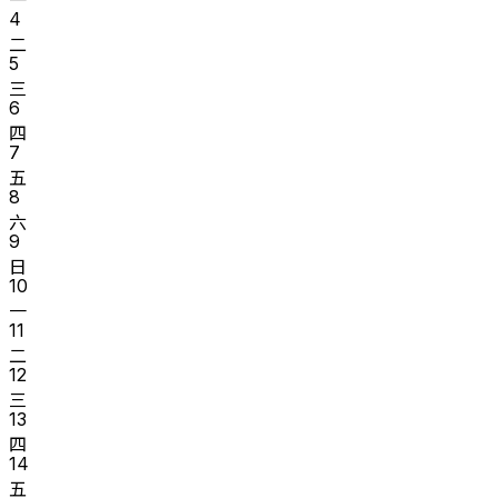
4
二
5
三
6
四
7
五
8
六
9
日
10
一
11
二
12
三
13
四
14
五