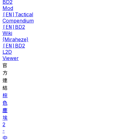
BD2
Mod
Tactical
[EN]
Compendium
BD2
[EN]
Wiki
(Miraheze)
BD2
[EN]
L2D
Viewer
官
方
連
結
棕
色
塵
埃
2
-
中