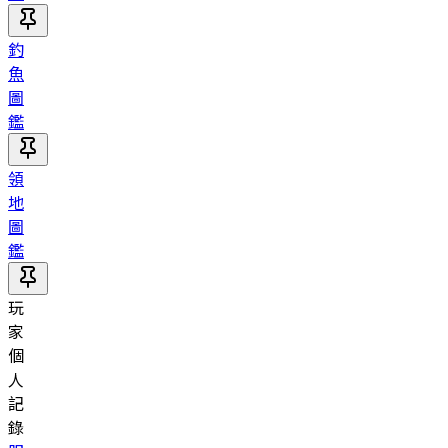
釣
魚
圖
鑑
領
地
圖
鑑
玩
家
個
人
記
錄