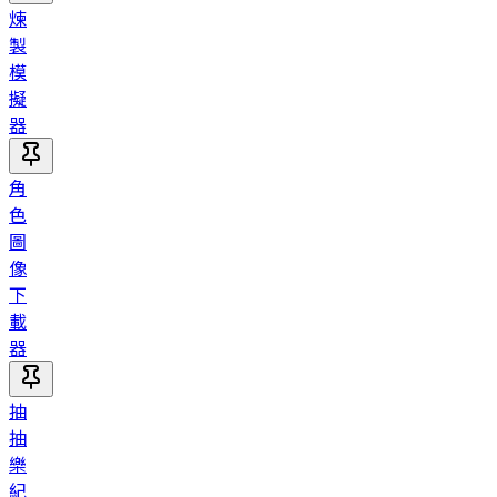
煉
製
模
擬
器
角
色
圖
像
下
載
器
抽
抽
樂
紀