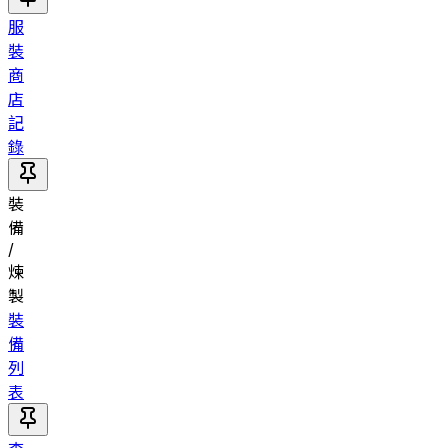
服
裝
商
店
記
錄
裝
備
/
煉
製
裝
備
列
表