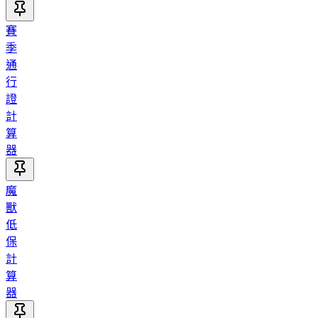
賽
季
通
行
證
計
算
器
魔
獸
低
保
計
算
器