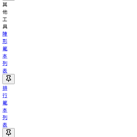
其
他
工
具
陣
形
範
本
列
表
排
行
範
本
列
表