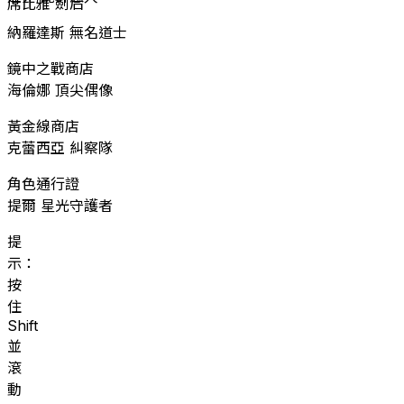
席比雅 劍后
納羅達斯 無名道士
鏡中之戰商店
海倫娜 頂尖偶像
黃金線商店
克蕾西亞 糾察隊
角色通行證
提爾 星光守護者
提
示：
按
住
Shift
並
滾
動