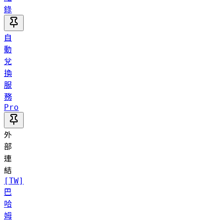
錄
自
動
兌
換
服
務
Pro
外
部
連
結
[TW]
巴
哈
姆