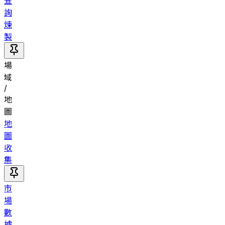
查
詢
煉
製
場
域
/
地
圖
地
圖
收
集
市
場
數
據