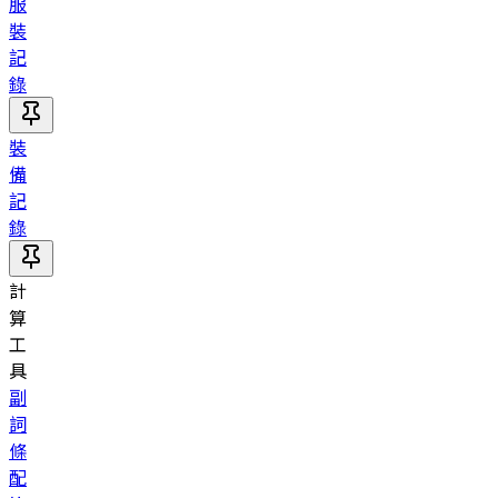
服
裝
記
錄
裝
備
記
錄
計
算
工
具
副
詞
條
配