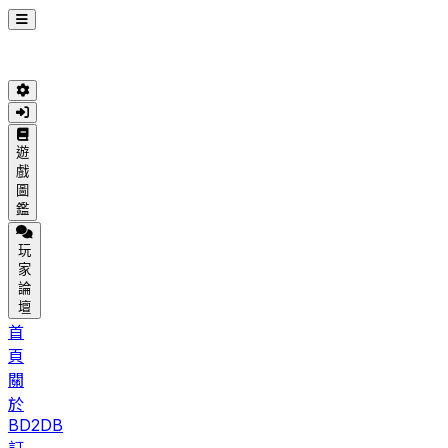
遊
戲
圖
鑑
玩
家
論
壇
首
頁
關
於
BD2DB