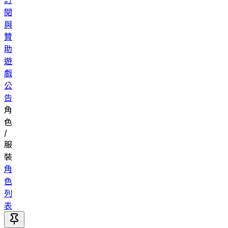
訂
閱
與
贊
助
遊
戲
公
告
角
色
/
服
裝
角
色
列
表