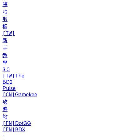
特
哈
啦
板
[TW]
新
手
教
學
3.0
The
[TW]
BD2
Pulse
Gamekee
[CN]
攻
略
站
DotGG
[EN]
BDX
[EN]
-