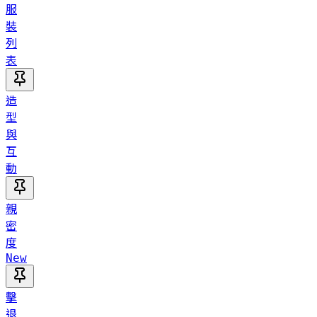
服
裝
列
表
造
型
與
互
動
親
密
度
New
擊
退