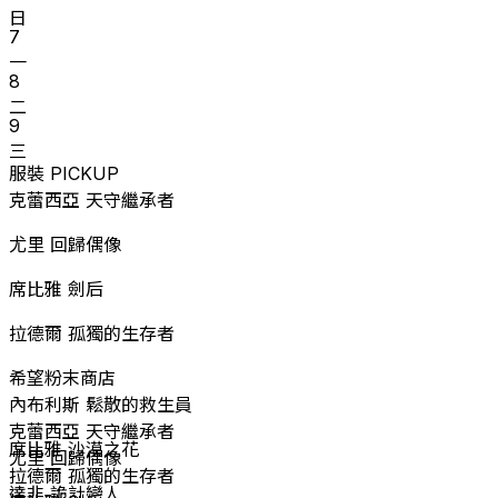
日
7
一
8
二
9
三
服裝 PICKUP
克蕾西亞 天守繼承者
尤里 回歸偶像
席比雅 劍后
拉德爾 孤獨的生存者
希望粉末商店
內布利斯 鬆散的救生員
克蕾西亞 天守繼承者
席比雅 沙漠之花
尤里 回歸偶像
拉德爾 孤獨的生存者
達非 詭計戀人