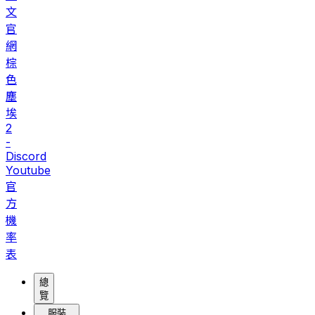
文
官
網
棕
色
塵
埃
2
-
Discord
Youtube
官
方
機
率
表
總
覽
服裝