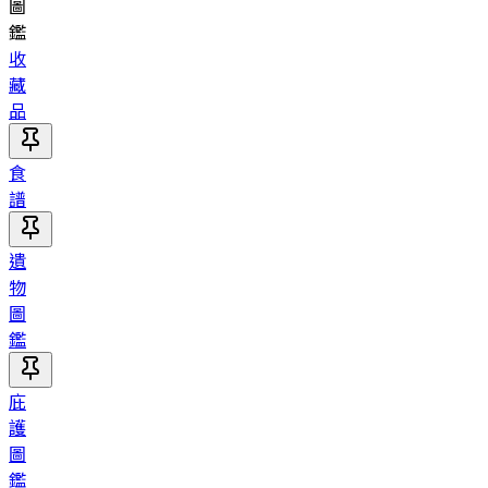
圖
鑑
收
藏
品
食
譜
遺
物
圖
鑑
庇
護
圖
鑑