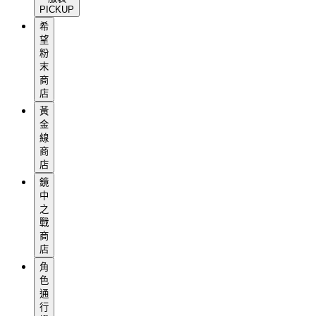
PICKUP
希
望
粉
末
商
店
黃
金
線
商
店
鏡
中
之
戰
商
店
角
色
通
行